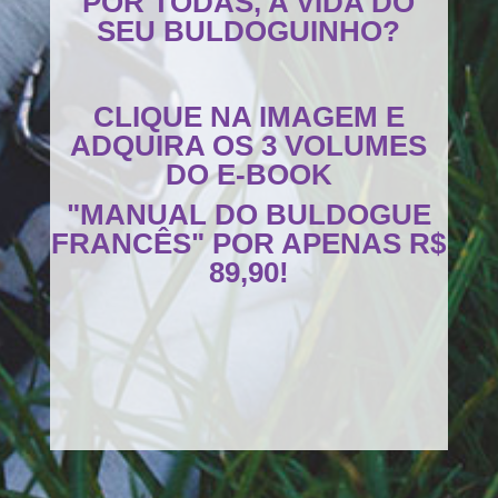
POR TODAS, A VIDA DO
SEU BULDOGUINHO?
CLIQUE NA IMAGEM E
ADQUIRA OS 3 VOLUMES
DO E-BOOK
"MANUAL DO BULDOGUE
FRANCÊS" POR APENAS R$
89,90!