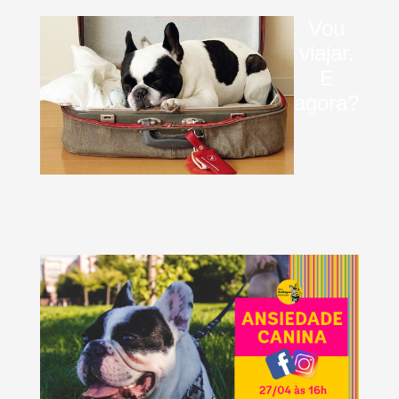
Vou
viajar.
E
agora?