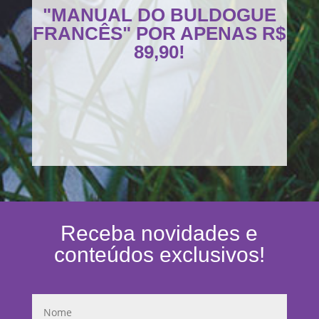
"MANUAL DO BULDOGUE
FRANCÊS" POR APENAS R$
89,90!
Receba novidades e
conteúdos exclusivos!