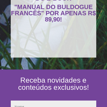
"MANUAL DO BULDOGUE
FRANCÊS" POR APENAS R$
89,90!
Receba novidades e
conteúdos exclusivos!