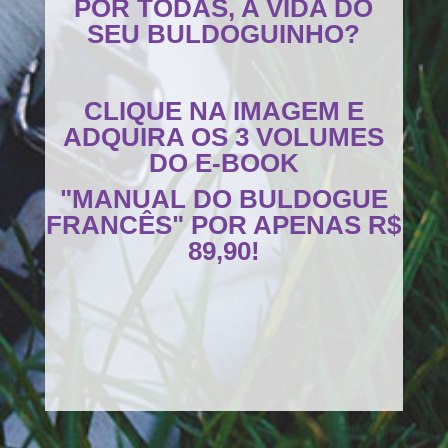
POR TODAS, A VIDA DO
SEU BULDOGUINHO?
CLIQUE NA IMAGEM E
ADQUIRA OS 3 VOLUMES
DO E-BOOK
"MANUAL DO BULDOGUE
FRANCÊS" POR APENAS R$
89,90!