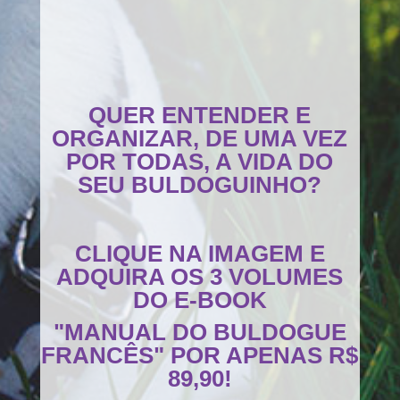
QUER ENTENDER E
ORGANIZAR, DE UMA VEZ
POR TODAS, A VIDA DO
SEU BULDOGUINHO?
CLIQUE NA IMAGEM E
ADQUIRA OS 3 VOLUMES
DO E-BOOK
"MANUAL DO BULDOGUE
FRANCÊS" POR APENAS R$
89,90!