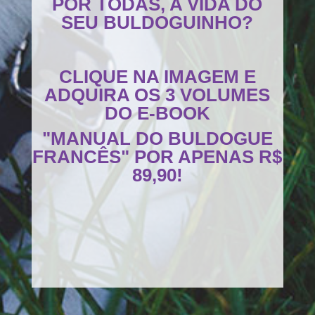
POR TODAS, A VIDA DO
SEU BULDOGUINHO?
CLIQUE NA IMAGEM E
ADQUIRA OS 3 VOLUMES
DO E-BOOK
"MANUAL DO BULDOGUE
FRANCÊS" POR APENAS R$
89,90!