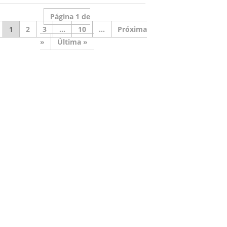
Página 1 de
1
2
3
...
10
...
»
Última »