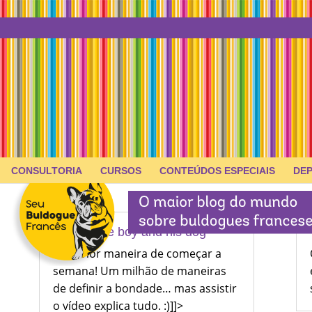
CONSULTORIA
CURSOS
CONTEÚDOS ESPECIAIS
DE
Little boy and his dog
A melhor maneira de começar a
semana! Um milhão de maneiras
de definir a bondade… mas assistir
o vídeo explica tudo. :)]]>