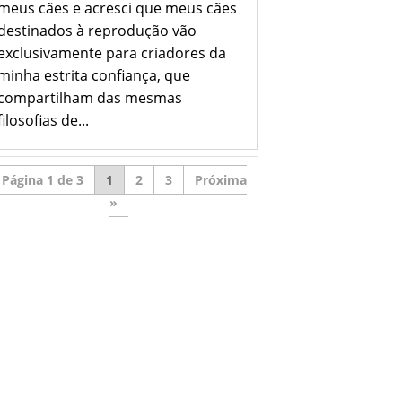
meus cães e acresci que meus cães
destinados à reprodução vão
exclusivamente para criadores da
minha estrita confiança, que
compartilham das mesmas
filosofias de...
Página 1 de 3
1
2
3
»