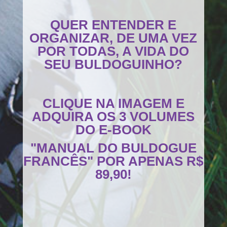
QUER ENTENDER E
ORGANIZAR, DE UMA VEZ
POR TODAS, A VIDA DO
SEU BULDOGUINHO?
CLIQUE NA IMAGEM E
ADQUIRA OS 3 VOLUMES
DO E-BOOK
"MANUAL DO BULDOGUE
FRANCÊS" POR APENAS R$
89,90!