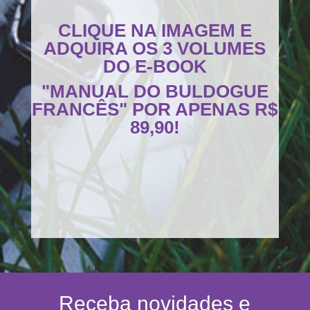
CLIQUE NA IMAGEM E
ADQUIRA OS 3 VOLUMES
DO E-BOOK
"MANUAL DO BULDOGUE
FRANCÊS" POR APENAS R$
89,90!
Receba novidades e