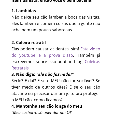
itens da lista, então você é bem bacana!
1. Lambidas
Não deixe seu cão lamber a boca das visitas.
Eles lambem e comem coisas que a gente não
acha nem um pouco saborosas…
2. Coleira retrátil
Elas podem causar acidentes, sim!
Este vídeo
do youtube é a prova disso
. Também já
escrevemos sobre isso aqui no blog:
Coleiras
Retráteis
3. Não diga:
“Ele não faz nada!”
Sério? E daí? E se o MEU não for sociável? Se
tiver medo de outros cães? E se o seu cão
atacar e eu precisar dar um jeito pra proteger
o MEU cão, como ficamos?
4. Mantenha seu cão longe do meu
“Meu cachorro só quer dar um OI”