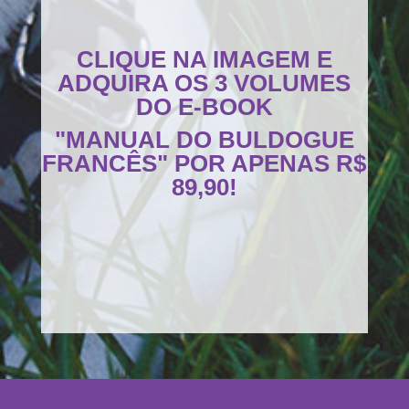
CLIQUE NA IMAGEM E
ADQUIRA OS 3 VOLUMES
DO E-BOOK
"MANUAL DO BULDOGUE
FRANCÊS" POR APENAS R$
89,90!