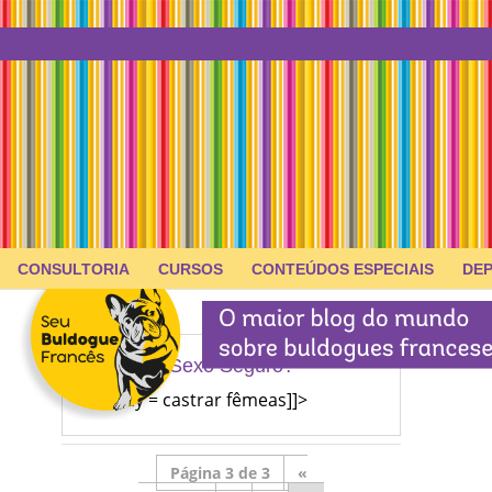
CONSULTORIA
CURSOS
CONTEÚDOS ESPECIAIS
DE
Sexo Seguro?
to spay = castrar fêmeas]]>
Página 3 de 3
«