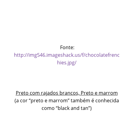
Fonte:
http://img546.imageshack.us/f/chocolatefrenc
hies.jpg/
Preto com rajados brancos, Preto e marrom
(a cor “preto e marrom” também é conhecida
como “black and tan”)