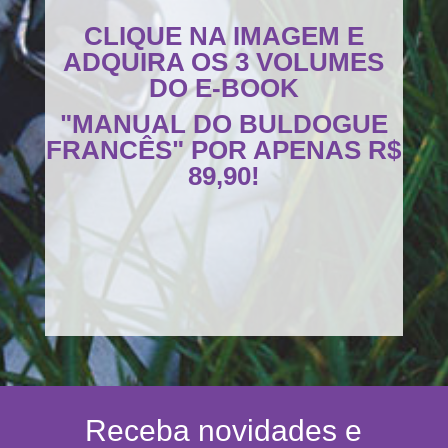
CLIQUE NA IMAGEM E
ADQUIRA OS 3 VOLUMES
DO E-BOOK
"MANUAL DO BULDOGUE
FRANCÊS" POR APENAS R$
89,90!
Receba novidades e