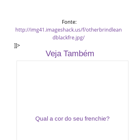
Fonte:
http://img41.imageshack.us/f/otherbrindlean
dblackfre.jpg/
]]>
Veja Também
Qual a cor do seu frenchie?