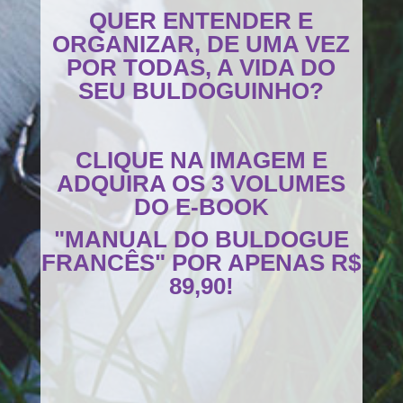
QUER ENTENDER E
ORGANIZAR, DE UMA VEZ
POR TODAS, A VIDA DO
SEU BULDOGUINHO?
CLIQUE NA IMAGEM E
ADQUIRA OS 3 VOLUMES
DO E-BOOK
"MANUAL DO BULDOGUE
FRANCÊS" POR APENAS R$
89,90!