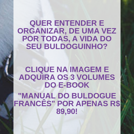
QUER ENTENDER E
ORGANIZAR, DE UMA VEZ
POR TODAS, A VIDA DO
SEU BULDOGUINHO?
CLIQUE NA IMAGEM E
ADQUIRA OS 3 VOLUMES
DO E-BOOK
"MANUAL DO BULDOGUE
FRANCÊS" POR APENAS R$
89,90!