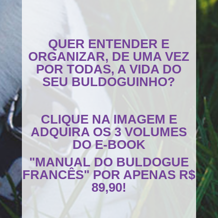
QUER ENTENDER E
ORGANIZAR, DE UMA VEZ
POR TODAS, A VIDA DO
SEU BULDOGUINHO?
CLIQUE NA IMAGEM E
ADQUIRA OS 3 VOLUMES
DO E-BOOK
"MANUAL DO BULDOGUE
FRANCÊS" POR APENAS R$
89,90!