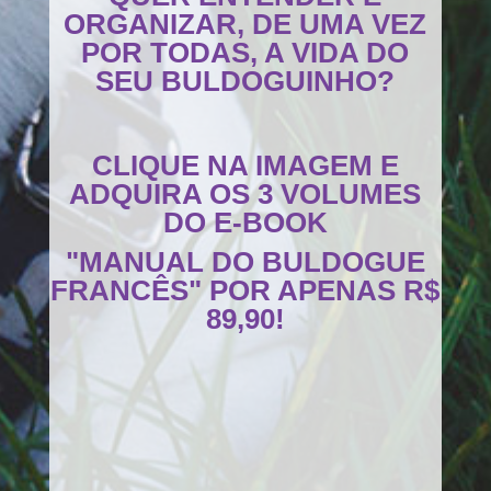
ORGANIZAR, DE UMA VEZ
POR TODAS, A VIDA DO
SEU BULDOGUINHO?
CLIQUE NA IMAGEM E
ADQUIRA OS 3 VOLUMES
DO E-BOOK
"MANUAL DO BULDOGUE
FRANCÊS" POR APENAS R$
89,90!